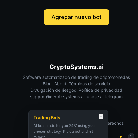
Agregar nuevo bot
CryptoSystems.ai
Software automatizado de trading de criptomonedas
Blog
About
Términos de servicio
Divulgación de riesgos
Política de privacidad
support@cryptosystems.ai
unirse a Telegram
Trading Bots
©
2026
CryptoSystems.ai.
Todos los derechos
AI bots trade for you 24/7 using your
reservados.
chosen strategy. Pick a bot and hit
"Start".